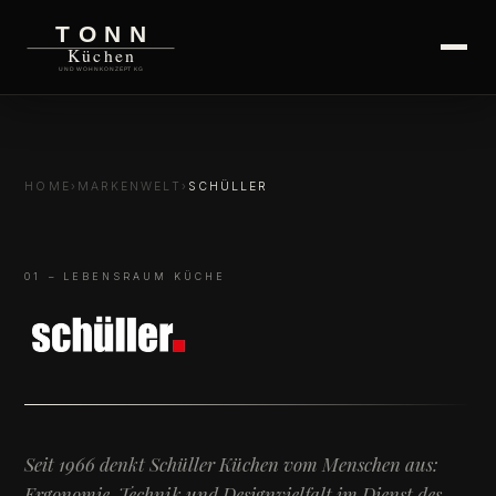
TONN
Küchen
UND WOHNKONZEPT KG
TONN KÜCHEN STARTSEITE
HOME
›
MARKENWELT
›
SCHÜLLER
01 – LEBENSRAUM KÜCHE
Schüller 
Seit 1966 denkt Schüller Küchen vom Menschen aus:
Ergonomie, Technik und Designvielfalt im Dienst des