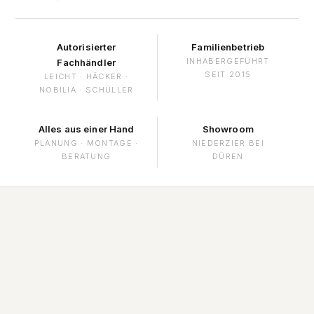
Autorisierter
Familienbetrieb
INHABERGEFÜHRT
Fachhändler
SEIT 2015
LEICHT · HÄCKER ·
NOBILIA · SCHÜLLER
Alles aus einer Hand
Showroom
PLANUNG · MONTAGE ·
NIEDERZIER BEI
BERATUNG
DÜREN