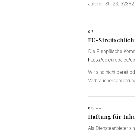
Jülicher Str. 23, 52382
07 ––
EU-Streitschlic
Die Europäische Kommis
https://ec.europa.eu/c
Wir sind nicht bereit o
Verbraucherschlichtung
08 ––
Haftung für Inha
Als Diensteanbieter si